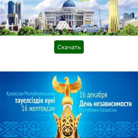
Скачать