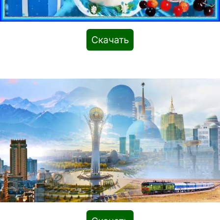
Скачать