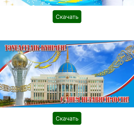
Скачать
Скачать