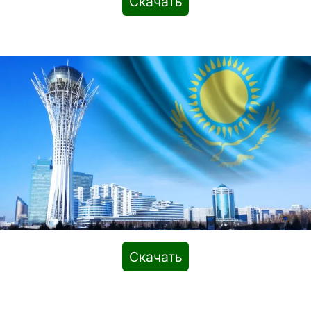
Скачать
Скачать