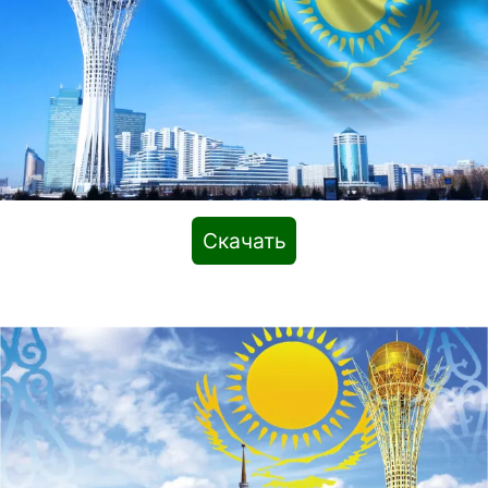
Скачать