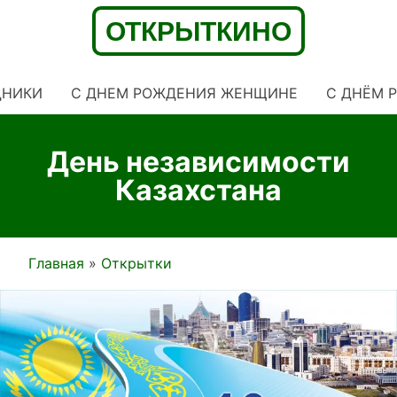
ДНИКИ
С ДНЕМ РОЖДЕНИЯ ЖЕНЩИНЕ
C ДНЁМ 
День независимости
Казахстана
Главная
Открытки
Строка
навигации