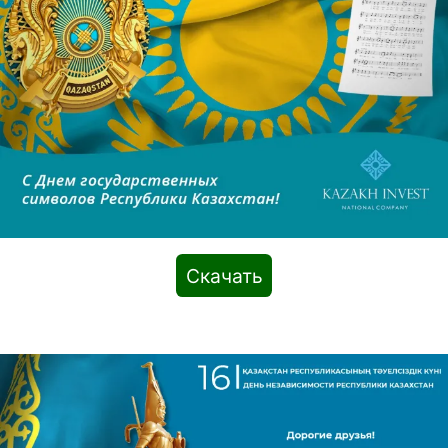
Скачать