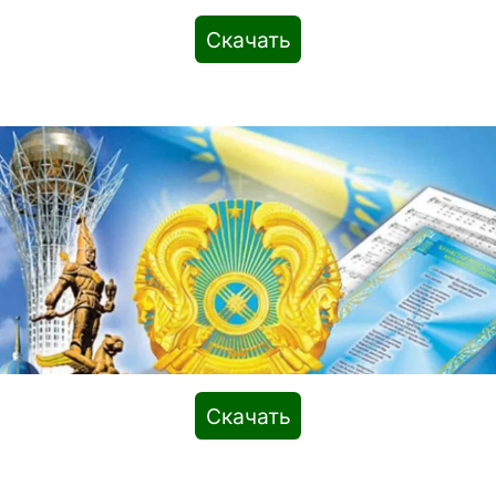
Скачать
Скачать