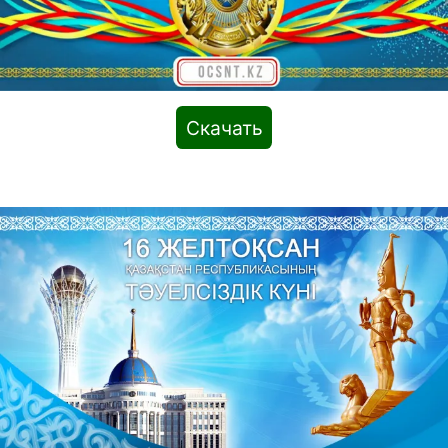
Скачать