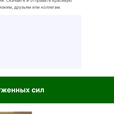
ии. Скачайте и отправьте красивую
изким, друзьям или коллегам.
уженных сил