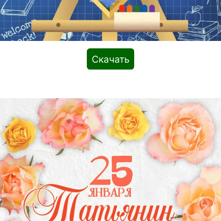
Скачать