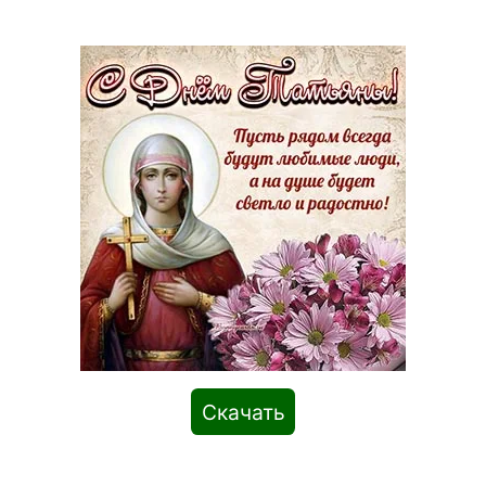
Скачать