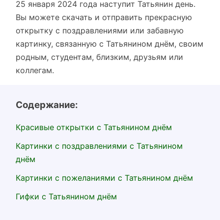
25 января 2024 года наступит Татьянин день.
Вы можете скачать и отправить прекрасную
открытку с поздравлениями или забавную
картинку, связанную с Татьянином днём, своим
родным, студентам, близким, друзьям или
коллегам.
Содержание:
Красивые открытки с Татьянином днём
Картинки с поздравлениями с Татьянином
днём
Картинки с пожеланиями с Татьянином днём
Гифки с Татьянином днём