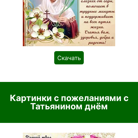
Скачать
Картинки с пожеланиями с
Татьянином днём