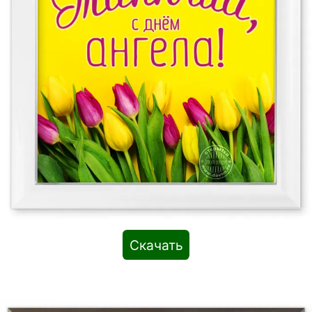
Скачать