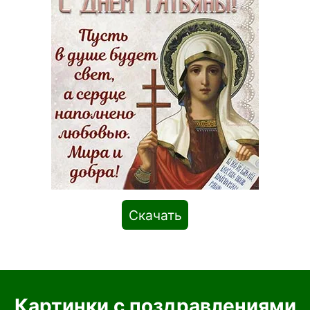
Скачать
Картинки с поздравлениями