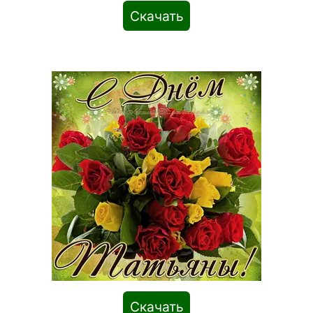
Скачать
Скачать