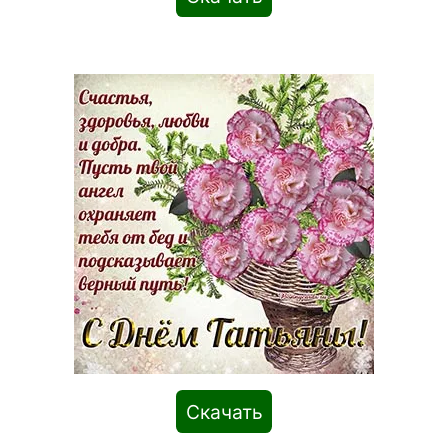
Скачать