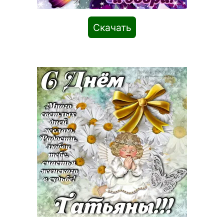
Скачать