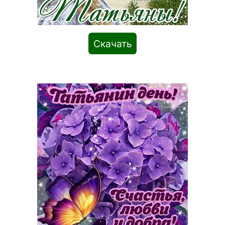
Скачать